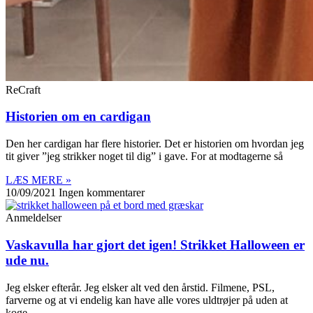
ReCraft
Historien om en cardigan
Den her cardigan har flere historier. Det er historien om hvordan jeg
tit giver ”jeg strikker noget til dig” i gave. For at modtagerne så
LÆS MERE »
10/09/2021
Ingen kommentarer
Anmeldelser
Vaskavulla har gjort det igen! Strikket Halloween er
ude nu.
Jeg elsker efterår. Jeg elsker alt ved den årstid. Filmene, PSL,
farverne og at vi endelig kan have alle vores uldtrøjer på uden at
koge