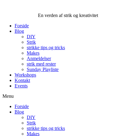
Videre
til
En verden af strik og kreativitet
indhold
Forside
Blog
DIY
Strik
strikke tips og tricks
Makes
Anmeldelser
strik med rester
Sunday Playliste
Workshops
Kontakt
Events
Menu
Forside
Blog
DIY
Strik
strikke tips og tricks
Makes