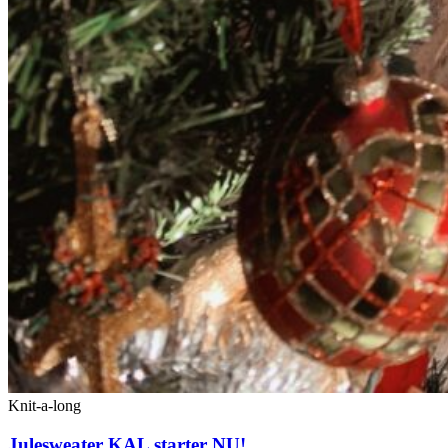
Knit-a-long
Julesweater KAL starter NU!