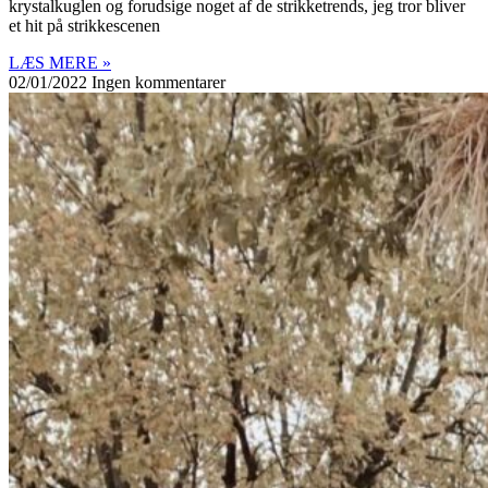
krystalkuglen og forudsige noget af de strikketrends, jeg tror bliver
et hit på strikkescenen
LÆS MERE »
02/01/2022
Ingen kommentarer