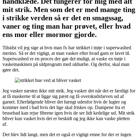
håndklæde. Det fungerer for mig med alt
mit strik. Men som det er med mange ting
i strikke verden så er det en smagssag,
vaner og ting man har prøvet, eller hvad
ens mor eller mormor gjorde.
Tilsidst vil jeg sige at hvis man fx har strikket i trøje i superwashed
merino. Så er det vigtigt, at man vasker efter hvad garn er lavet til.
Superwashed er en proces der gør det muligt, at vaske en trøje i
vaskemaskinen på uldprogram med uldsæbe. Og derfor, skal man
gøre det.
Jeg vasker næsten ikke mit strik. Jeg vasker det når det er færdigt for
at få maskerne til at ligge sig pænt og få overskudsfarven ud af
garnet. Efterfølgende bliver det hængt udenfor hvis de lugter og
kommer med i bad hvis det lige skal friskes op. Dampene fra et
brusebad kan rejse fibrene igen hvis de ser lidt kedelige ud. Mit strik
bliver kun vasket hvis det er beskidt og jeg ikke kan vaske pletten
af.
Det blev lidt langt, men det er også et vigtigt emne for der er ingen