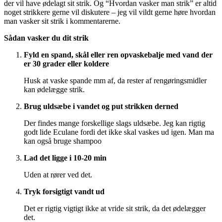
der vil have ødelagt sit strik. Og “Hvordan vasker man strik” er altid
noget strikkere gerne vil diskutere – jeg vil vildt gerne høre hvordan
man vasker sit strik i kommentarerne.
Sådan vasker du dit strik
Fyld en spand, skål eller ren opvaskebalje med vand der
er 30 grader eller koldere
Husk at vaske spande mm af, da rester af rengøringsmidler
kan ødelægge strik.
Brug uldsæbe i vandet og put strikken derned
Der findes mange forskellige slags uldsæbe. Jeg kan rigtig
godt lide Eculane fordi det ikke skal vaskes ud igen. Man ma
kan også bruge shampoo
Lad det ligge i 10-20 min
Uden at rører ved det.
Tryk forsigtigt vandt ud
Det er rigtig vigtigt ikke at vride sit strik, da det ødelægger
det.