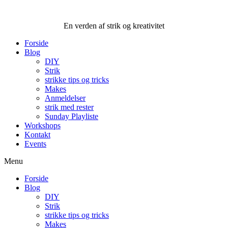
Videre
til
En verden af strik og kreativitet
indhold
Forside
Blog
DIY
Strik
strikke tips og tricks
Makes
Anmeldelser
strik med rester
Sunday Playliste
Workshops
Kontakt
Events
Menu
Forside
Blog
DIY
Strik
strikke tips og tricks
Makes