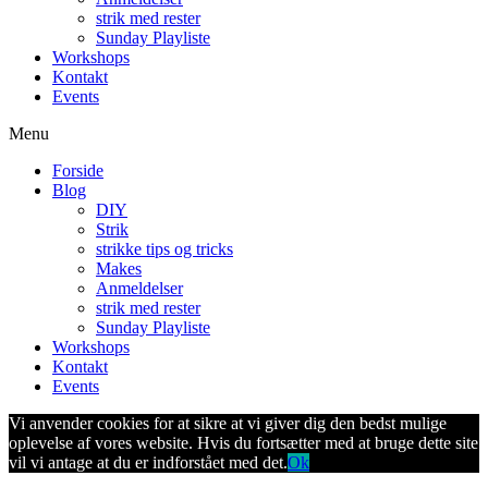
strik med rester
Sunday Playliste
Workshops
Kontakt
Events
Menu
Forside
Blog
DIY
Strik
strikke tips og tricks
Makes
Anmeldelser
strik med rester
Sunday Playliste
Workshops
Kontakt
Events
Vi anvender cookies for at sikre at vi giver dig den bedst mulige
oplevelse af vores website. Hvis du fortsætter med at bruge dette site
vil vi antage at du er indforstået med det.
Ok