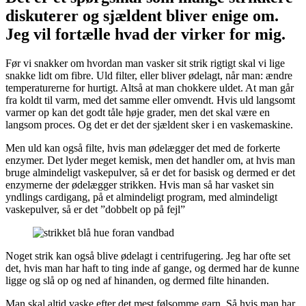
diskuterer og sjældent bliver enige om.
Jeg vil fortælle hvad der virker for mig.
Før vi snakker om hvordan man vasker sit strik rigtigt skal vi lige
snakke lidt om fibre. Uld filter, eller bliver ødelagt, når man: ændre
temperaturerne for hurtigt. Altså at man chokkere uldet. At man går
fra koldt til varm, med det samme eller omvendt. Hvis uld langsomt
varmer op kan det godt tåle høje grader, men det skal være en
langsom proces. Og det er det der sjældent sker i en vaskemaskine.
Men uld kan også filte, hvis man ødelægger det med de forkerte
enzymer. Det lyder meget kemisk, men det handler om, at hvis man
bruge almindeligt vaskepulver, så er det for basisk og dermed er det
enzymerne der ødelægger strikken. Hvis man så har vasket sin
yndlings cardigang, på et almindeligt program, med almindeligt
vaskepulver, så er det ”dobbelt op på fejl”
Noget strik kan også blive ødelagt i centrifugering. Jeg har ofte set
det, hvis man har haft to ting inde af gange, og dermed har de kunne
ligge og slå op og ned af hinanden, og dermed filte hinanden.
Man skal altid vaske efter det mest følsomme garn. Så hvis man har