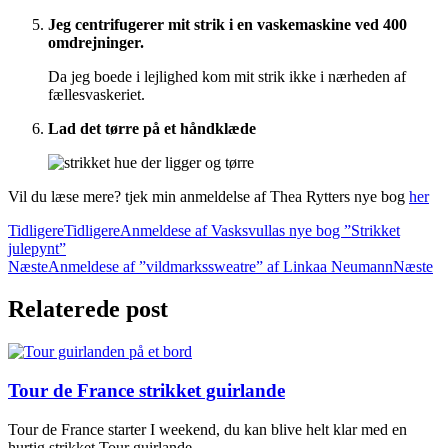
Jeg centrifugerer mit strik i en vaskemaskine ved 400
omdrejninger.
Da jeg boede i lejlighed kom mit strik ikke i nærheden af
fællesvaskeriet.
Lad det tørre på et håndklæde
Vil du læse mere? tjek min anmeldelse af Thea Rytters nye bog
her
Tidligere
Tidligere
Anmeldese af Vasksvullas nye bog ”Strikket
julepynt”
Næste
Anmeldese af ”vildmarkssweatre” af Linkaa Neumann
Næste
Relaterede post
Tour de France strikket guirlande
Tour de France starter I weekend, du kan blive helt klar med en
hurtig strikket Tour guirlande