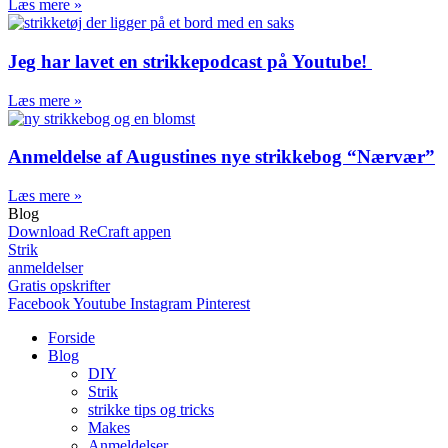
Læs mere »
Jeg har lavet en strikkepodcast på Youtube!
Læs mere »
Anmeldelse af Augustines nye strikkebog “Nærvær”
Læs mere »
Blog
Download ReCraft appen
Strik
anmeldelser
Gratis opskrifter
Facebook
Youtube
Instagram
Pinterest
Forside
Blog
DIY
Strik
strikke tips og tricks
Makes
Anmeldelser