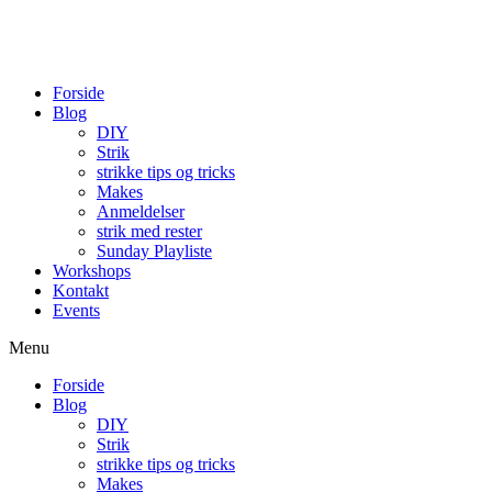
Videre
til
indhold
Forside
Blog
DIY
Strik
strikke tips og tricks
Makes
Anmeldelser
strik med rester
Sunday Playliste
Workshops
Kontakt
Events
Menu
Forside
Blog
DIY
Strik
strikke tips og tricks
Makes