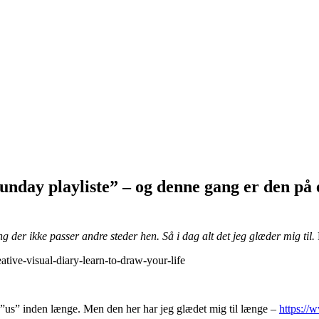
Sunday playliste” – og denne gang er den på 
ng der ikke passer andre steder hen. Så i
dag alt det jeg glæder mig til.
tive-visual-diary-learn-to-draw-your-life
e ”us” inden længe. Men den her har jeg glædet mig til længe –
https:/