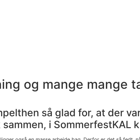
ning og mange mange t
pelthen så glad for, at der va
ik sammen, i SommerfestKAL k
ligger også en masse arbejde bag. Derfor er det så fedt, nå