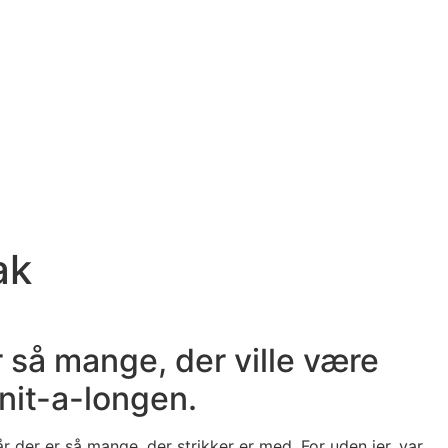
ak
r så mange, der ville være
nit-a-longen.
r der er så mange, der strikker er med. For uden jer, var