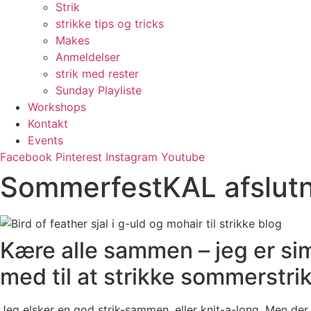
Strik
strikke tips og tricks
Makes
Anmeldelser
strik med rester
Sunday Playliste
Workshops
Kontakt
Events
Facebook
Pinterest
Instagram
Youtube
SommerfestKAL afslut
Kære alle sammen – jeg er sim
med til at strikke sommerstr
Jeg elsker en god strik-sammen, eller knit-a-long. Men der 