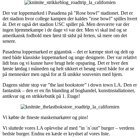
Der var loppemarked i Pasadena på ”Rose bowl” stadionet. Det er
det stadion hvor college kampen der kaldes ”rose bowl” spilles hvert
år. Det er også det stadion USC spiller på. Men desværre var der
ingen hjemmekampe i de dage vi var der. Men vi skal ind og se
amerikansk fodbold men først til sidst på ferien, så mere om det
senere.
Pasadena loppemarked er gigantisk – det er kæmpe stort og delt op
med både klassiske loppemarked og unge designere. Der var relativt
lidt bras og vi kunne have brugt hele opsparing. Det er hver den
første lørdag i måneden og helt sikkert et besøg værd både for at se
på mennesker men også for at få unikke souvenirs med hjem.
Dagens sidste stop var ”the last bookstore” i down town LA. Den er
fantastisk – den er en fin blanding af boghandel, kunstinstallationer,
antikvar og en strikkebutik på 1. Etage!
Vi købte de fineste maskemarkører og pins!
Vi sluttede vores LA oplevelse af med ”in ´n´out” burger – verdens
bedste burger. Endnu en kæde er krydset af vores liste.