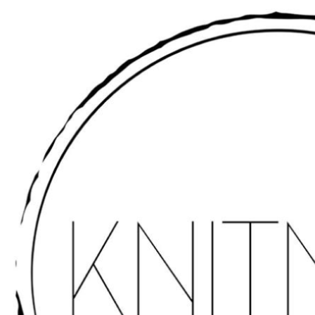
Videre
til
indhold