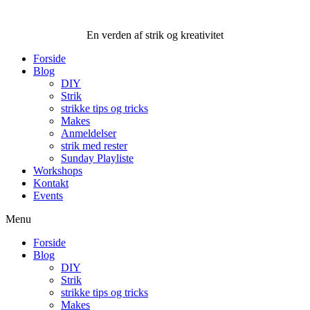
Videre
til
En verden af strik og kreativitet
indhold
Forside
Blog
DIY
Strik
strikke tips og tricks
Makes
Anmeldelser
strik med rester
Sunday Playliste
Workshops
Kontakt
Events
Menu
Forside
Blog
DIY
Strik
strikke tips og tricks
Makes