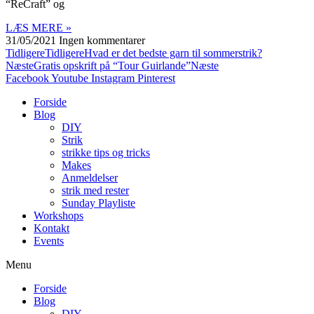
“ReCraft” og
LÆS MERE »
31/05/2021
Ingen kommentarer
Tidligere
Tidligere
Hvad er det bedste garn til sommerstrik?
Næste
Gratis opskrift på “Tour Guirlande”
Næste
Facebook
Youtube
Instagram
Pinterest
Forside
Blog
DIY
Strik
strikke tips og tricks
Makes
Anmeldelser
strik med rester
Sunday Playliste
Workshops
Kontakt
Events
Menu
Forside
Blog
DIY