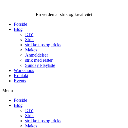
Videre
til
En verden af strik og kreativitet
indhold
Forside
Blog
DIY
Strik
strikke tips og tricks
Makes
Anmeldelser
strik med rester
Sunday Playliste
Workshops
Kontakt
Events
Menu
Forside
Blog
DIY
Strik
strikke tips og tricks
Makes