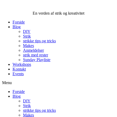
Videre
til
En verden af strik og kreativitet
indhold
Forside
Blog
DIY
Strik
strikke tips og tricks
Makes
Anmeldelser
strik med rester
Sunday Playliste
Workshops
Kontakt
Events
Menu
Forside
Blog
DIY
Strik
strikke tips og tricks
Makes