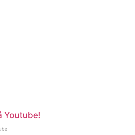
på Youtube!
tube