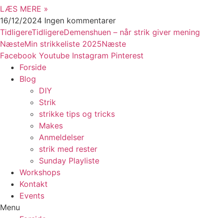
LÆS MERE »
16/12/2024
Ingen kommentarer
Tidligere
Tidligere
Demenshuen – når strik giver mening
Næste
Min strikkeliste 2025
Næste
Facebook
Youtube
Instagram
Pinterest
Forside
Blog
DIY
Strik
strikke tips og tricks
Makes
Anmeldelser
strik med rester
Sunday Playliste
Workshops
Kontakt
Events
Menu