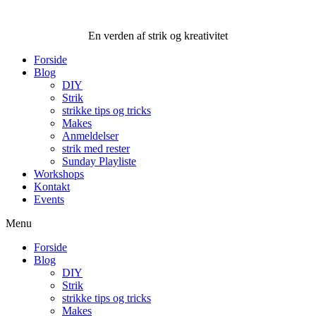
Videre
til
En verden af strik og kreativitet
indhold
Forside
Blog
DIY
Strik
strikke tips og tricks
Makes
Anmeldelser
strik med rester
Sunday Playliste
Workshops
Kontakt
Events
Menu
Forside
Blog
DIY
Strik
strikke tips og tricks
Makes